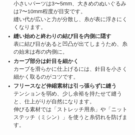
小さいパーツは3〜5mm、大きめのぬいぐるみ
は7〜10mm程度が目安です。
縫い代が広いと力が分散し、糸が表に浮きにく
くなります。
縫い始めと終わりの結び目を内側に隠す
表に結び目があると凹凸が出てしまうため、糸
の始末は布の内側に。
カーブ部分は針目を細かく
カーブを滑らかに仕上げるには、針目を小さく
細かく取るのがコツです。
フリースなど伸縮素材は引っ張らずに縫う
テンションを弱め、少し余裕を持たせて縫う
と、仕上がりが自然になります。
伸びる素材では「ストレッチ用糸」や「ニット
ステッチ（ミシン）」を使うと糸切れを防げま
す。